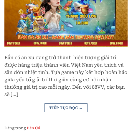
Bắn cá ăn xu đang trở thành hiện tượng giải trí
được hàng triệu thành viên Việt Nam yêu thích và
săn đón nhiệt tình. Tựa game này kết hợp hoàn hảo
giữa yếu tố giải trí thư giãn cùng cơ hội nhận
thưởng giá trị cao mỗi ngày. Đến với 88VV, các bạn
sẽ […]
TIẾP TỤC ĐỌC
→
Đăng trong
Bắn Cá