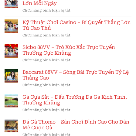
Lớn Mỗi Ngày
ở
Chức năng bình luận bị tắt
Xóc
Đĩa
Kỹ Thuật Chơi Casino – Bí Quyết Thắng Lớn
88VV
Từ Cao Thủ
–
ở
Chức năng bình luận bị tắt
Bí
Kỹ
Quyết
Thuật
Sicbo 88VV – Trò Xúc Xắc Trực Tuyến
Chơi
Chơi
Đỏ
Thưởng Cực Khủng
Casino
Đen
ở
Chức năng bình luận bị tắt
–
Thắng
Sicbo
Bí
Lớn
88VV
Baccarat 88VV – Sòng Bài Trực Tuyến Tỷ Lệ
Quyết
Mỗi
–
Thắng
Thắng Cao
Ngày
Trò
Lớn
ở
Chức năng bình luận bị tắt
Xúc
Từ
Baccarat
Xắc
Cao
88VV
Gà Cựa Sắt – Đấu Trường Đá Gà Kịch Tính,
Trực
Thủ
–
Tuyến
Thưởng Khủng
Sòng
Thưởng
ở
Chức năng bình luận bị tắt
Bài
Cực
Gà
Trực
Khủng
Cựa
Đá Gà Thomo – Sân Chơi Đỉnh Cao Cho Dân
Tuyến
Sắt
Tỷ
Mê Cược Gà
–
Lệ
ở
Chức năng bình luận bị tắt
Đấu