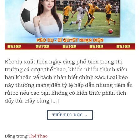
Kèo dụ xuất hiện ngày càng phổ biến trong thị
trường cá cược thể thao, khiến nhiều thành viên
băn khoăn về cách nhận biết chính xác. Loại kèo
này thường mang đến tỷ lệ hấp dẫn nhưng tiềm ẩn
rủi ro nếu các bạn không có kiến thức phân tích
đầy đủ. Hãy cùng […]
TIẾP TỤC ĐỌC
→
Đăng trong
Thể Thao