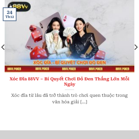
Tại
88VV
24
Th12
Xóc Đĩa 88VV – Bí Quyết Chơi Đỏ Đen Thắng Lớn Mỗi
Ngày
Xóc đĩa từ lâu đã trở thành trò chơi quen thuộc trong
văn hóa giải [...]