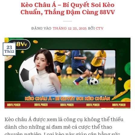
Kèo Châu Á – Bí Quyết Soi Kèo
Chuẩn, Thắng Đậm Cùng 88VV
ĐĂNG VÀO
THÁNG 12 23, 2025
BỞI
CTV
23
Th12
Kèo châu Á được xem là công cụ không thể thiếu
dành cho những ai đam mê cá cược thể thao
chuyên nghiệp. Loại kèo này giúp cân bằng sức