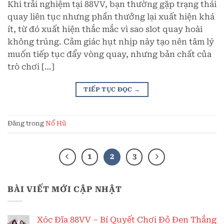
Khi trải nghiệm tại 88VV, bạn thường gặp trạng thái
quay liên tục nhưng phần thưởng lại xuất hiện khá
ít, từ đó xuất hiện thắc mắc vì sao slot quay hoài
không trúng. Cảm giác hụt nhịp này tạo nên tâm lý
muốn tiếp tục đẩy vòng quay, nhưng bản chất của
trò chơi […]
TIẾP TỤC ĐỌC
→
Đăng trong
Nổ Hũ
1
2
3
BÀI VIẾT MỚI CẬP NHẬT
Xóc Đĩa 88VV – Bí Quyết Chơi Đỏ Đen Thắng