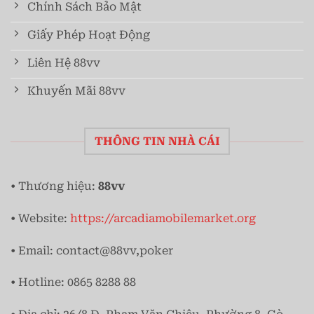
Chính Sách Bảo Mật
Giấy Phép Hoạt Động
Liên Hệ 88vv
Khuyến Mãi 88vv
THÔNG TIN NHÀ CÁI
• Thương hiệu:
88vv
• Website:
https://arcadiamobilemarket.org
• Email: contact@88vv,poker
• Hotline: 0865 8288 88