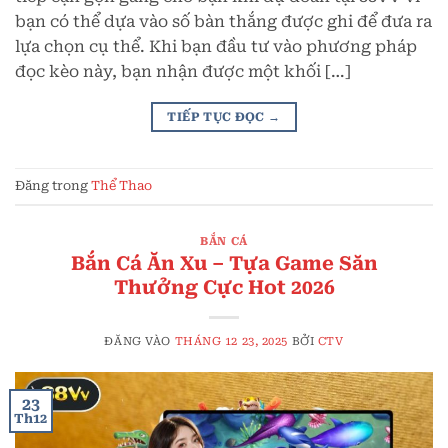
bạn có thể dựa vào số bàn thắng được ghi để đưa ra
lựa chọn cụ thể. Khi bạn đầu tư vào phương pháp
đọc kèo này, bạn nhận được một khối […]
TIẾP TỤC ĐỌC
→
Đăng trong
Thể Thao
BẮN CÁ
Bắn Cá Ăn Xu – Tựa Game Săn
Thưởng Cực Hot 2026
ĐĂNG VÀO
THÁNG 12 23, 2025
BỞI
CTV
23
Th12