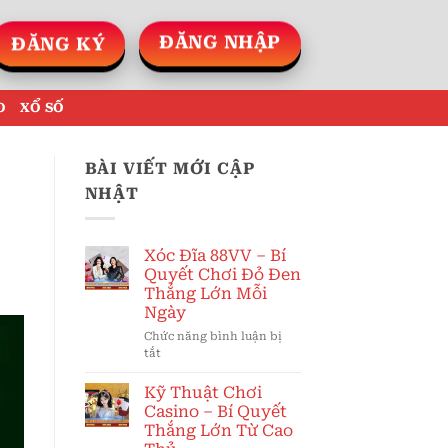
ĐĂNG NHẬP
ĐĂNG KÝ
O
XỔ SỐ
BÀI VIẾT MỚI CẬP
NHẬT
Xóc Đĩa 88VV – Bí
Quyết Chơi Đỏ Đen
Thắng Lớn Mỗi
Ngày
Chức năng bình luận bị
ở
tắt
Xóc
Đĩa
Kỹ Thuật Chơi
88VV
Casino – Bí Quyết
–
Thắng Lớn Từ Cao
Bí