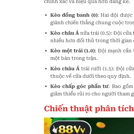
chính xác và hiệu quả hơn đáng kể.
Kèo đồng banh (0)
: Hai đội được
giành chiến thắng chung cuộc tron
Kèo châu Á
nửa trái (0.5): Đội cử
nhiều hơn đối thủ trong thời gian
Kèo một trái (1.0)
: Đội mạnh cần 
một bàn trong trận.
Kèo châu Á
trái rưỡi (1.5): Đội c
thuộc về cửa dưới theo quy định.
Kèo chấp góc phần tư
: Bao gồm 
giảm thiểu rủi ro cho người tham g
Chiến thuật phân tích