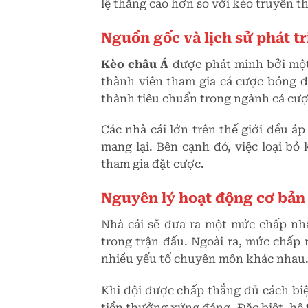
lệ thắng cao hơn so với kèo truyền t
Nguồn gốc và lịch sử phát tr
Kèo châu Á
được phát minh bởi một
thành viên tham gia cá cược bóng đá
thành tiêu chuẩn trong ngành cá cượ
Các nhà cái lớn trên thế giới đều á
mang lại. Bên cạnh đó, việc loại bỏ
tham gia đặt cược.
Nguyên lý hoạt động cơ bản
Nhà cái sẽ đưa ra một mức chấp nh
trong trận đấu. Ngoài ra, mức chấp 
nhiều yếu tố chuyên môn khác nhau
Khi đội được chấp thắng đủ cách biệ
tiền thưởng xứng đáng. Đặc biệt, hệ