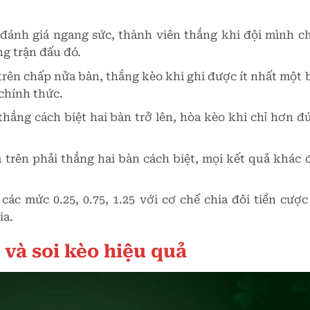
 đánh giá ngang sức, thành viên thắng khi đội mình c
g trận đấu đó.
a trên chấp nửa bàn, thắng kèo khi ghi được ít nhất một 
 chính thức.
thắng cách biệt hai bàn trở lên, hòa kèo khi chỉ hơn đ
ửa trên phải thắng hai bàn cách biệt, mọi kết quả khác 
các mức 0.25, 0.75, 1.25 với cơ chế chia đôi tiền cược
ia.
 và soi kèo hiệu quả