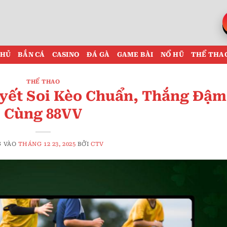
CHỦ
BẮN CÁ
CASINO
ĐÁ GÀ
GAME BÀI
NỔ HŨ
THỂ THA
THỂ THAO
uyết Soi Kèo Chuẩn, Thắng Đậm
Cùng 88VV
G VÀO
THÁNG 12 23, 2025
BỞI
CTV