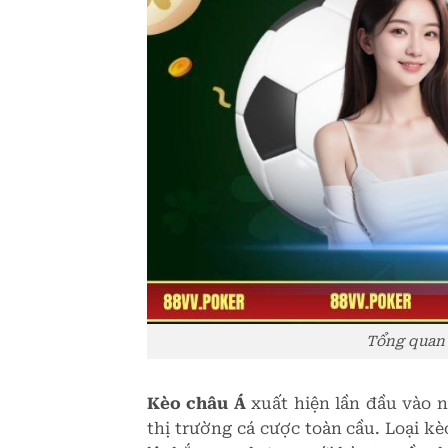
Tổng quan 
Kèo châu Á
xuất hiện lần đầu vào 
thị trường cá cược toàn cầu. Loại kè