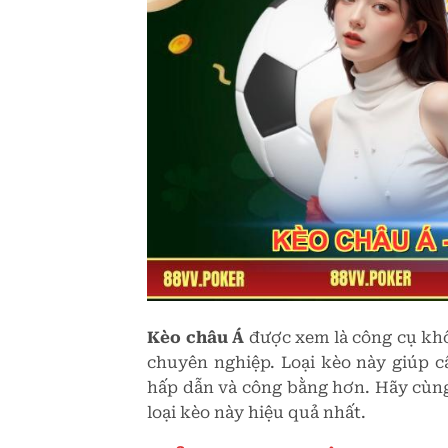
Kèo châu Á
được xem là công cụ khô
chuyên nghiệp. Loại kèo này giúp c
hấp dẫn và công bằng hơn. Hãy cù
loại kèo này hiệu quả nhất.