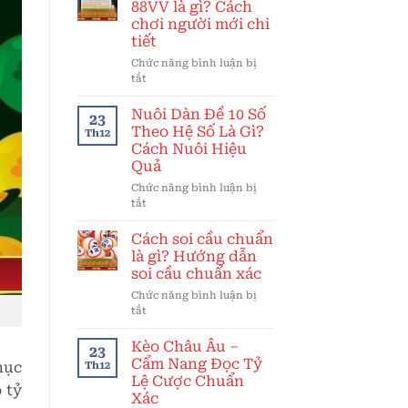
88VV là gì? Cách
Việt
4D
chơi người mới chi
Nam
Là
tiết
Gì?
Cách
Chức năng bình luận bị
Chơi
ở
tắt
Xổ
Mega
Số
Millions
Nuôi Dàn Đề 10 Số
23
Chi
88VV
Theo Hệ Số Là Gì?
Th12
Tiết
là
Cách Nuôi Hiệu
Cho
gì?
Quả
Hội
Cách
Viên
chơi
Chức năng bình luận bị
người
ở
tắt
mới
Nuôi
chi
Dàn
Cách soi cầu chuẩn
tiết
Đề
là gì? Hướng dẫn
10
soi cầu chuẩn xác
Số
Chức năng bình luận bị
Theo
ở
tắt
Hệ
Cách
Số
soi
Là
Kèo Châu Âu –
23
cầu
Gì?
Cẩm Nang Đọc Tỷ
hục
Th12
chuẩn
Cách
Lệ Cược Chuẩn
là
 tỷ
Nuôi
Xác
gì?
Hiệu