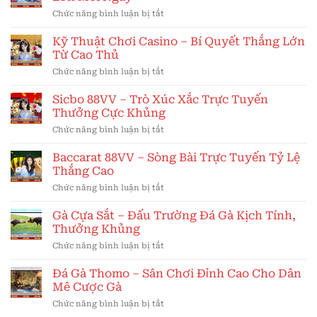
ở
Chức năng bình luận bị tắt
Xóc
Đĩa
Kỹ Thuật Chơi Casino – Bí Quyết Thắng Lớn
88VV
Từ Cao Thủ
–
ở
Chức năng bình luận bị tắt
Bí
Kỹ
Quyết
Thuật
Sicbo 88VV – Trò Xúc Xắc Trực Tuyến
Chơi
Chơi
Đỏ
Thưởng Cực Khủng
Casino
Đen
ở
Chức năng bình luận bị tắt
–
Thắng
Sicbo
Bí
Lớn
88VV
Baccarat 88VV – Sòng Bài Trực Tuyến Tỷ Lệ
Quyết
Mỗi
–
Thắng
Thắng Cao
Ngày
Trò
Lớn
ở
Chức năng bình luận bị tắt
Xúc
Từ
Baccarat
Xắc
Cao
88VV
Gà Cựa Sắt – Đấu Trường Đá Gà Kịch Tính,
Trực
Thủ
–
Tuyến
Thưởng Khủng
Sòng
Thưởng
ở
Chức năng bình luận bị tắt
Bài
Cực
Gà
Trực
Khủng
Cựa
Đá Gà Thomo – Sân Chơi Đỉnh Cao Cho Dân
Tuyến
Sắt
Tỷ
Mê Cược Gà
–
Lệ
ở
Chức năng bình luận bị tắt
Đấu
Thắng
Đá