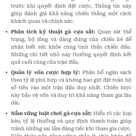
trước khi quyết định đặt cược. Thông tin này
giúp đánh giá khả năng chiến thắng một cách
khách quan và chính xác.
Phân tích kỹ thuật gà cựa sắt:
Quan sát thể
trạng, bộ lông và dáng đứng của chiến kê để
nhận biết sức khỏe cùng tinh thần chiến đấu.
Những chi tiết nhỏ này thường quyết định kết
quả cuối cùng của trận đấu.
Quản lý vốn cược hợp lý:
Phân bổ ngân sách
theo tỷ lệ phù hợp và không bao giờ đặt toàn bộ
số tiền vào một trận đấu duy nhất. Chiến lược
này bảo vệ vốn và duy trì khả năng tham gia lâu
dài.
Nắm vững luật chơi gà cựa sắt:
Hiểu rõ các loại
kèo, tỷ lệ thưởng và quy định thanh toán giúp
tránh những sai lầm đáng tiếc khi tham gia cược.