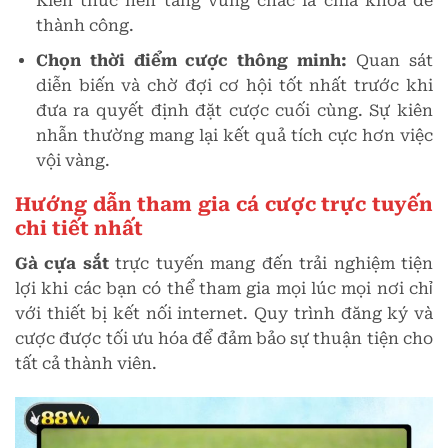
Kiến thức nền tảng vững chắc là chìa khóa để
thành công.
Chọn thời điểm cược thông minh:
Quan sát
diễn biến và chờ đợi cơ hội tốt nhất trước khi
đưa ra quyết định đặt cược cuối cùng. Sự kiên
nhẫn thường mang lại kết quả tích cực hơn việc
vội vàng.
Hướng dẫn tham gia cá cược trực tuyến
chi tiết nhất
Gà cựa sắt
trực tuyến mang đến trải nghiệm tiện
lợi khi các bạn có thể tham gia mọi lúc mọi nơi chỉ
với thiết bị kết nối internet. Quy trình đăng ký và
cược được tối ưu hóa để đảm bảo sự thuận tiện cho
tất cả thành viên.