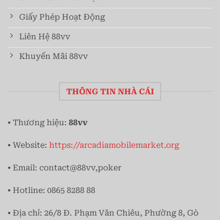
Giấy Phép Hoạt Động
Liên Hệ 88vv
Khuyến Mãi 88vv
THÔNG TIN NHÀ CÁI
• Thương hiệu:
88vv
• Website:
https://arcadiamobilemarket.org
• Email: contact@88vv,poker
• Hotline: 0865 8288 88
• Địa chỉ:
26/8 Đ. Phạm Văn Chiêu, Phường 8, Gò