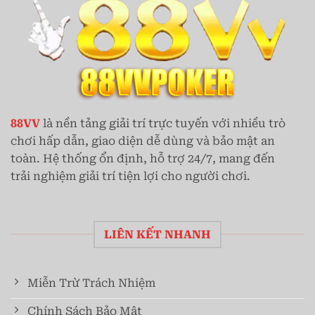
88VV
là nền tảng giải trí trực tuyến với nhiều trò
chơi hấp dẫn, giao diện dễ dùng và bảo mật an
toàn. Hệ thống ổn định, hỗ trợ 24/7, mang đến
trải nghiệm giải trí tiện lợi cho người chơi.
LIÊN KẾT NHANH
Miễn Trừ Trách Nhiệm
Chính Sách Bảo Mật