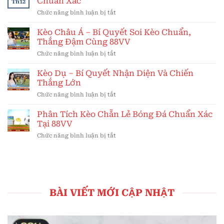
Chuẩn Xác
Th12
chuẩn
Là
ở
Chức năng bình luận bị tắt
là
Gì?
Kèo
gì?
Cách
Châu
Kèo Châu Á – Bí Quyết Soi Kèo Chuẩn,
Hướng
Nuôi
Âu
dẫn
Thắng Đậm Cùng 88VV
Hiệu
–
soi
Quả
ở
Chức năng bình luận bị tắt
Cẩm
cầu
Kèo
Nang
chuẩn
Châu
Kèo Dụ – Bí Quyết Nhận Diện Và Chiến
Đọc
xác
Á
Tỷ
Thắng Lớn
–
Lệ
ở
Chức năng bình luận bị tắt
Bí
Cược
Kèo
Quyết
Chuẩn
Dụ
Phân Tích Kèo Chẵn Lẻ Bóng Đá Chuẩn Xác
Soi
Xác
–
Kèo
Tại 88VV
Bí
Chuẩn,
ở
Chức năng bình luận bị tắt
Quyết
Thắng
Phân
Nhận
Đậm
Tích
Diện
Cùng
Kèo
Và
88VV
Chẵn
Chiến
Lẻ
Thắng
Bóng
Lớn
BÀI VIẾT MỚI CẬP NHẬT
Đá
Chuẩn
Xác
Tại