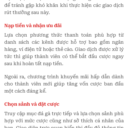
để tránh gặp khó khăn khi thực hiện các giao dịch
rút thưởng sau này.
Nạp tiền và nhận ưu đãi
Lựa chọn phương thức thanh toán phù hợp từ
danh sách các kênh được hỗ trợ bao gồm ngân
hàng, ví điện tử hoặc thẻ cào. Giao dịch được xử lý
tức thì giúp thành viên có thể bắt đầu cược ngay
sau khi hoàn tất nạp tiền.
Ngoài ra, chương trình khuyến mãi hấp dẫn dành
cho thành viên mới giúp tăng vốn cược ban đầu
một cách đáng kể.
Chọn sảnh và đặt cược
Truy cập mục đá gà trực tiếp và lựa chọn sảnh phù
hợp với mức cược cũng như sở thích cá nhân của
bạn. Giao diện trực quan hiển thị đầy đủ thông tin