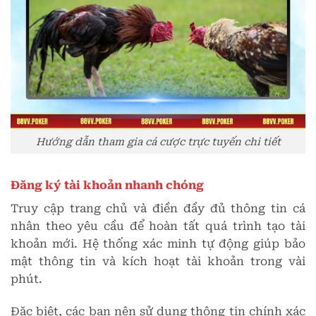
Hướng dẫn tham gia cá cược trực tuyến chi tiết
Đăng ký tài khoản nhanh chóng
Truy cập trang chủ và điền đầy đủ thông tin cá
nhân theo yêu cầu để hoàn tất quá trình tạo tài
khoản mới. Hệ thống xác minh tự động giúp bảo
mật thông tin và kích hoạt tài khoản trong vài
phút.
Đặc biệt, các bạn nên sử dụng thông tin chính xác