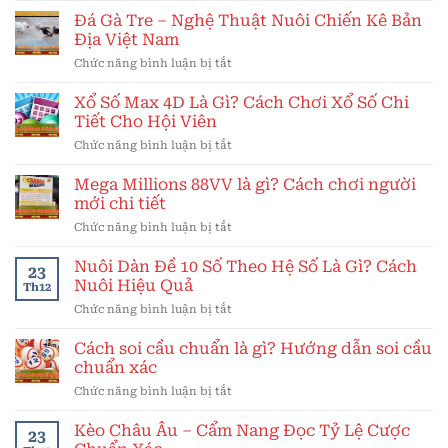
Trường
Cao
Gà
Đá Gà Tre – Nghệ Thuật Nuôi Chiến Kê Bản
Đá
Thomo
Gà
Địa Việt Nam
–
Kịch
ở
Chức năng bình luận bị tắt
Sân
Tính,
Đá
Chơi
Thưởng
Gà
Xổ Số Max 4D Là Gì? Cách Chơi Xổ Số Chi
Đỉnh
Khủng
Tre
Cao
Tiết Cho Hội Viên
–
Cho
ở
Chức năng bình luận bị tắt
Nghệ
Dân
Xổ
Thuật
Mê
Số
Mega Millions 88VV là gì? Cách chơi người
Nuôi
Cược
Max
Chiến
mới chi tiết
Gà
4D
Kê
ở
Chức năng bình luận bị tắt
Là
Bản
Mega
Gì?
Địa
Millions
Nuôi Dàn Đề 10 Số Theo Hệ Số Là Gì? Cách
Cách
Việt
23
88VV
Chơi
Nuôi Hiệu Quả
Nam
Th12
là
Xổ
ở
Chức năng bình luận bị tắt
gì?
Số
Nuôi
Cách
Chi
Dàn
Cách soi cầu chuẩn là gì? Hướng dẫn soi cầu
chơi
Tiết
Đề
người
chuẩn xác
Cho
10
mới
Hội
ở
Chức năng bình luận bị tắt
Số
chi
Viên
Cách
Theo
tiết
soi
Kèo Châu Âu – Cẩm Nang Đọc Tỷ Lệ Cược
Hệ
23
cầu
Số