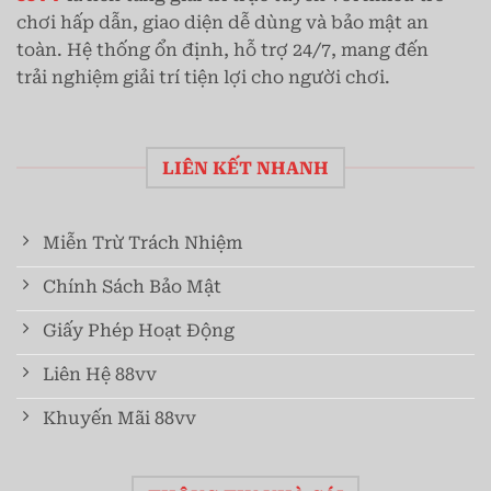
chơi hấp dẫn, giao diện dễ dùng và bảo mật an
toàn. Hệ thống ổn định, hỗ trợ 24/7, mang đến
trải nghiệm giải trí tiện lợi cho người chơi.
LIÊN KẾT NHANH
Miễn Trừ Trách Nhiệm
Chính Sách Bảo Mật
Giấy Phép Hoạt Động
Liên Hệ 88vv
Khuyến Mãi 88vv