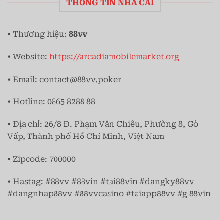
THÔNG TIN NHÀ CÁI
• Thương hiệu:
88vv
• Website:
https://arcadiamobilemarket.org
• Email: contact@88vv,poker
• Hotline: 0865 8288 88
• Địa chỉ:
26/8 Đ. Phạm Văn Chiêu, Phường 8, Gò
Vấp, Thành phố Hồ Chí Minh, Việt Nam
• Zipcode: 700000
• Hastag: #88vv #88vin #tai88vin #dangky88vv
#dangnhap88vv #88vvcasino #taiapp88vv #g 88vin