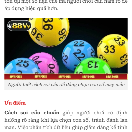
tồn tại một số hạn chế mà người chơi cần nắm rõ để
áp dụng hiệu quả hơn.
Người biết cách soi cầu dễ dàng chọn con số may mắn
Ưu điểm
Cách soi cầu chuẩn
giúp người chơi có định
hướng rõ ràng khi lựa chọn con số, tránh đánh lan
man. Việc phân tích dữ liệu giúp giảm đáng kể tình