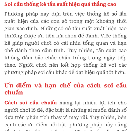
Soi cầu thống kê tần suất hiệu quả thắng cao
Phương pháp này dựa trên việc thống kê số lần
xuất hiện của các con số trong một khoảng thời
gian xác định. Những số có tần suất xuất hiện cao
thường được ưu tiên lựa chọn để đánh. Việc thống
kê giúp người chơi có cái nhìn tổng quan và hạn
chế đánh theo cảm tính. Tuy nhiên, tần suất cao
không đảm bảo chắc chắn trúng trong ngày tiếp
theo. Người chơi nên kết hợp thống kê với các
phương pháp soi cầu khác để đạt hiệu quả tốt hơn.
Ưu điểm và hạn chế của cách soi cầu
chuẩn
Cách soi cầu chuẩn
mang lại nhiều lợi ích cho
người chơi lô đề, đặc biệt là những ai muốn đánh số
dựa trên phân tích thay vì may rủi. Tuy nhiên, bên
cạnh các ưu điểm nổi bật, phương pháp này cũng