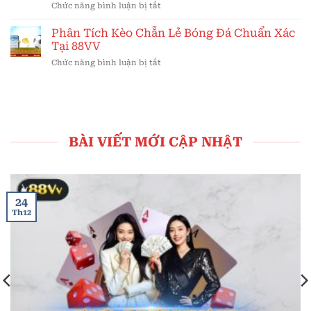
ở
Chức năng bình luận bị tắt
Bí
Cược
Kèo
Quyết
Chuẩn
Dụ
Phân Tích Kèo Chẵn Lẻ Bóng Đá Chuẩn Xác
Soi
Xác
–
Kèo
Tại 88VV
Bí
Chuẩn,
ở
Chức năng bình luận bị tắt
Quyết
Thắng
Phân
Nhận
Đậm
Tích
Diện
Cùng
Kèo
Và
88VV
Chẵn
Chiến
Lẻ
Thắng
Bóng
Lớn
BÀI VIẾT MỚI CẬP NHẬT
Đá
Chuẩn
Xác
Tại
88VV
24
Th12