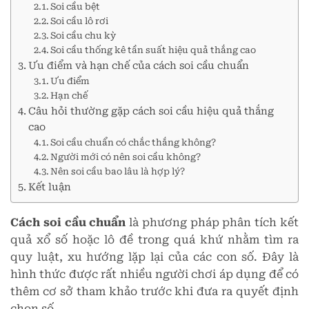
Soi cầu bệt
Soi cầu lô rơi
Soi cầu chu kỳ
Soi cầu thống kê tần suất hiệu quả thắng cao
Ưu điểm và hạn chế của cách soi cầu chuẩn
Ưu điểm
Hạn chế
Câu hỏi thường gặp cách soi cầu hiệu quả thắng
cao
Soi cầu chuẩn có chắc thắng không?
Người mới có nên soi cầu không?
Nên soi cầu bao lâu là hợp lý?
Kết luận
Cách soi cầu chuẩn
là phương pháp phân tích kết
quả xổ số hoặc lô đề trong quá khứ nhằm tìm ra
quy luật, xu hướng lặp lại của các con số. Đây là
hình thức được rất nhiều người chơi áp dụng để có
thêm cơ sở tham khảo trước khi đưa ra quyết định
chọn số.