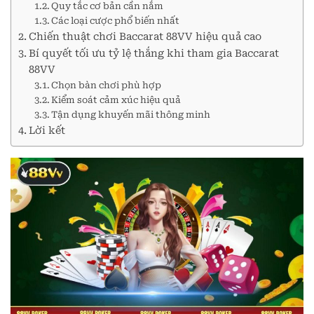
Quy tắc cơ bản cần nắm
Các loại cược phổ biến nhất
Chiến thuật chơi Baccarat 88VV hiệu quả cao
Bí quyết tối ưu tỷ lệ thắng khi tham gia Baccarat
88VV
Chọn bàn chơi phù hợp
Kiểm soát cảm xúc hiệu quả
Tận dụng khuyến mãi thông minh
Lời kết