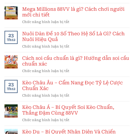
Xổ
Thuật
Mê
Số
Mega Millions 88VV là gì? Cách chơi người
Nuôi
Cược
Max
Chiến
mới chi tiết
Gà
4D
Kê
ở
Chức năng bình luận bị tắt
Là
Bản
Mega
Gì?
Địa
Millions
Nuôi Dàn Đề 10 Số Theo Hệ Số Là Gì? Cách
Cách
Việt
23
88VV
Chơi
Nuôi Hiệu Quả
Nam
Th12
là
Xổ
ở
Chức năng bình luận bị tắt
gì?
Số
Nuôi
Cách
Chi
Dàn
Cách soi cầu chuẩn là gì? Hướng dẫn soi cầu
chơi
Tiết
Đề
người
chuẩn xác
Cho
10
mới
Hội
ở
Chức năng bình luận bị tắt
Số
chi
Viên
Cách
Theo
tiết
soi
Kèo Châu Âu – Cẩm Nang Đọc Tỷ Lệ Cược
Hệ
23
cầu
Số
Chuẩn Xác
Th12
chuẩn
Là
ở
Chức năng bình luận bị tắt
là
Gì?
Kèo
gì?
Cách
Châu
Kèo Châu Á – Bí Quyết Soi Kèo Chuẩn,
Hướng
Nuôi
Âu
dẫn
Thắng Đậm Cùng 88VV
Hiệu
–
soi
Quả
ở
Chức năng bình luận bị tắt
Cẩm
cầu
Kèo
Nang
chuẩn
Châu
Kèo Dụ – Bí Quyết Nhận Diện Và Chiến
Đọc
xác