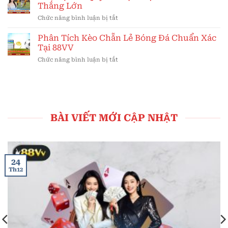
Á
Tỷ
Thắng Lớn
–
Lệ
ở
Chức năng bình luận bị tắt
Bí
Cược
Kèo
Quyết
Chuẩn
Dụ
Phân Tích Kèo Chẵn Lẻ Bóng Đá Chuẩn Xác
Soi
Xác
–
Kèo
Tại 88VV
Bí
Chuẩn,
ở
Chức năng bình luận bị tắt
Quyết
Thắng
Phân
Nhận
Đậm
Tích
Diện
Cùng
Kèo
Và
88VV
Chẵn
Chiến
Lẻ
Thắng
Bóng
Lớn
BÀI VIẾT MỚI CẬP NHẬT
Đá
Chuẩn
Xác
Tại
88VV
24
Th12