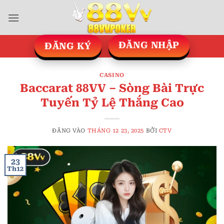
Bỏ
qua
nội
ĐĂNG NHẬP
dung
ĐĂNG KÝ
CASINO
Baccarat 88VV – Sòng Bài Trực
Tuyến Tỷ Lệ Thắng Cao
ĐĂNG VÀO
THÁNG 12 23, 2025
BỞI
CTV
23
Th12