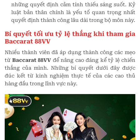
những quyết định cảm tính thiếu sáng suốt. Kỷ
luật bản thân chính là yếu tố quan trọng nhất
quyết định thành công lâu dài trong bộ môn này.
Bí quyết tối ưu tỷ lệ thắng khi tham gia
Baccarat 88VV
Nhiều thành viên đã áp dụng thành công các mẹo
từ
Baccarat 88VV
để nâng cao đáng kể tỷ lệ chiến
thắng của mình. Những bí quyết dưới đây được
đúc kết từ kinh nghiệm thực tế của các cao thủ
hàng đầu trong lĩnh vực này.