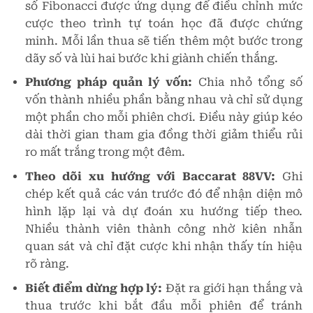
số Fibonacci được ứng dụng để điều chỉnh mức
cược theo trình tự toán học đã được chứng
minh. Mỗi lần thua sẽ tiến thêm một bước trong
dãy số và lùi hai bước khi giành chiến thắng.
Phương pháp quản lý vốn:
Chia nhỏ tổng số
vốn thành nhiều phần bằng nhau và chỉ sử dụng
một phần cho mỗi phiên chơi. Điều này giúp kéo
dài thời gian tham gia đồng thời giảm thiểu rủi
ro mất trắng trong một đêm.
Theo dõi xu hướng với Baccarat 88VV:
Ghi
chép kết quả các ván trước đó để nhận diện mô
hình lặp lại và dự đoán xu hướng tiếp theo.
Nhiều thành viên thành công nhờ kiên nhẫn
quan sát và chỉ đặt cược khi nhận thấy tín hiệu
rõ ràng.
Biết điểm dừng hợp lý:
Đặt ra giới hạn thắng và
thua trước khi bắt đầu mỗi phiên để tránh