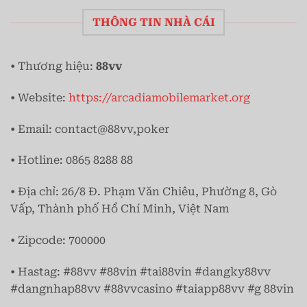
THÔNG TIN NHÀ CÁI
• Thương hiệu:
88vv
• Website:
https://arcadiamobilemarket.org
• Email: contact@88vv,poker
• Hotline: 0865 8288 88
• Địa chỉ:
26/8 Đ. Phạm Văn Chiêu, Phường 8, Gò
Vấp, Thành phố Hồ Chí Minh, Việt Nam
• Zipcode: 700000
• Hastag: #88vv #88vin #tai88vin #dangky88vv
#dangnhap88vv #88vvcasino #taiapp88vv #g 88vin