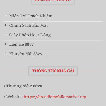
Miễn Trừ Trách Nhiệm
Chính Sách Bảo Mật
Giấy Phép Hoạt Động
Liên Hệ 88vv
Khuyến Mãi 88vv
THÔNG TIN NHÀ CÁI
• Thương hiệu:
88vv
• Website:
https://arcadiamobilemarket.org