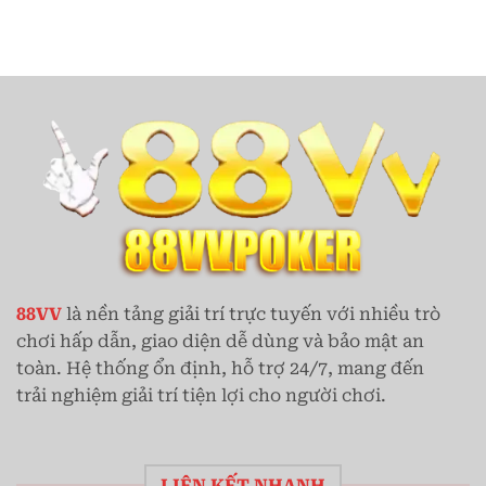
88VV
là nền tảng giải trí trực tuyến với nhiều trò
chơi hấp dẫn, giao diện dễ dùng và bảo mật an
toàn. Hệ thống ổn định, hỗ trợ 24/7, mang đến
trải nghiệm giải trí tiện lợi cho người chơi.
LIÊN KẾT NHANH