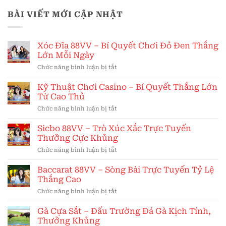
BÀI VIẾT MỚI CẬP NHẬT
Xóc Đĩa 88VV – Bí Quyết Chơi Đỏ Đen Thắng
Lớn Mỗi Ngày
ở
Chức năng bình luận bị tắt
Xóc
Đĩa
Kỹ Thuật Chơi Casino – Bí Quyết Thắng Lớn
88VV
Từ Cao Thủ
–
ở
Chức năng bình luận bị tắt
Bí
Kỹ
Quyết
Thuật
Sicbo 88VV – Trò Xúc Xắc Trực Tuyến
Chơi
Chơi
Đỏ
Thưởng Cực Khủng
Casino
Đen
ở
Chức năng bình luận bị tắt
–
Thắng
Sicbo
Bí
Lớn
88VV
Baccarat 88VV – Sòng Bài Trực Tuyến Tỷ Lệ
Quyết
Mỗi
–
Thắng
Thắng Cao
Ngày
Trò
Lớn
ở
Chức năng bình luận bị tắt
Xúc
Từ
Baccarat
Xắc
Cao
88VV
Gà Cựa Sắt – Đấu Trường Đá Gà Kịch Tính,
Trực
Thủ
–
Tuyến
Thưởng Khủng
Sòng