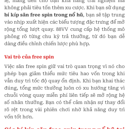
lệ, mang đến cho bạn khả năng trải nghiệm mà
không phải tiêu tốn thêm xu cược. Khi bạn sử dụng
bí kíp săn free spin trong nổ hũ
, bạn sẽ tập trung
vào nhịp xuất hiện các biểu tượng đặc trưng để mở
rộng tổng lượt quay. 88VV cung cấp hệ thống mô
phỏng rõ từng chu kỳ trả thưởng, từ đó bạn dễ
dàng điều chỉnh chiến lược phù hợp.
Vai trò của free spin
Việc săn free spin giữ vai trò quan trọng vì nó cho
phép bạn giảm thiểu mức tiêu hao vốn trong khi
vẫn duy trì tốc độ quay ổn định. Khi bạn khai thác
đúng, tổng mức thưởng luôn có xu hướng tăng vì
chuỗi vòng quay miễn phí liên tiếp sẽ mở rộng hệ
số nhân thưởng. Bạn có thể cảm nhận sự thay đổi
rõ rệt trong vài phiên chơi nhờ khả năng duy trì
vốn tốt hơn.