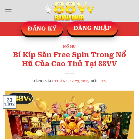
Bỏ
qua
nội
ĐĂNG NHẬP
dung
ĐĂNG KÝ
NỔ HŨ
Bí Kíp Săn Free Spin Trong Nổ
Hũ Của Cao Thủ Tại 88VV
ĐĂNG VÀO
THÁNG 12 23, 2025
BỞI
CTV
23
Th12