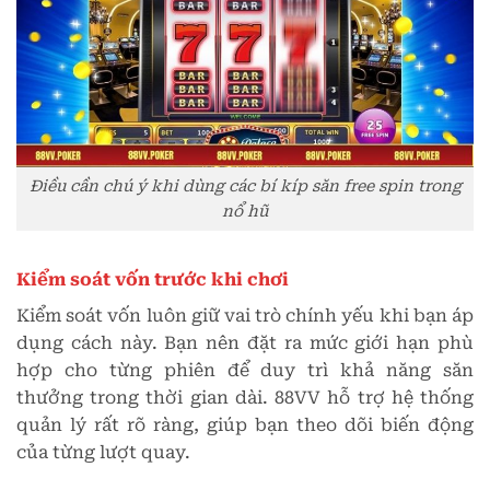
Điều cần chú ý khi dùng các bí kíp săn free spin trong
nổ hũ
Kiểm soát vốn trước khi chơi
Kiểm soát vốn luôn giữ vai trò chính yếu khi bạn áp
dụng cách này. Bạn nên đặt ra mức giới hạn phù
hợp cho từng phiên để duy trì khả năng săn
thưởng trong thời gian dài. 88VV hỗ trợ hệ thống
quản lý rất rõ ràng, giúp bạn theo dõi biến động
của từng lượt quay.