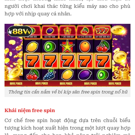
người chơi khai thác từng kiểu máy sao cho phù
hợp với nhịp quay cá nhân.
Thông tin cần nắm về bí kíp săn free spin trong nổ hũ
Khái niệm free spin
Cơ chế free spin hoạt động dựa trên chuỗi biểu
tượng kích hoạt xuất hiện trong một lượt quay hợp