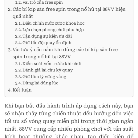
Vai trò của free spin
Các bí kíp săn free spin trong nổ hũ tại 88VV hiệu
quả nhất
Điều chỉnh mức cược khoa học
Lựa chọn phòng chơi phù hợp
Tận dụng sự kiện ưu đãi
Giữ tốc độ quay ổn định
Vài lưu ý cần nắm khi dùng các bí kíp săn free
spin trong nổ hũ tại 88VV
Kiểm soát vốn trước khi chơi
Đánh giá lại chu kỳ quay
Giữ tâm lý vững vàng
Dừng lại đúng lúc
Kết luận
Khi bạn bắt đầu hành trình áp dụng cách này, bạn
sẽ nhận thấy từng chiến thuật đều hướng đến việc
tối ưu số vòng quay miễn phí trong thời gian ngắn
nhất. 88VV cung cấp nhiều phòng chơi với tần suất
kích hoạt thưởng khác nhau, tạo điều kiện để